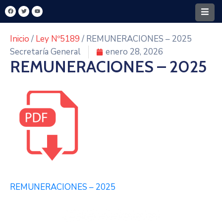
Inicio
/
Ley Nº5189
/ REMUNERACIONES – 2025
Home
Secretaría General
enero 28, 2026
REMUNERACIONES – 2025
Santa
Rita
Intendencia
FONACIDE
MECIP
Turismo
Y
REMUNERACIONES – 2025
Cultura
Transparencia