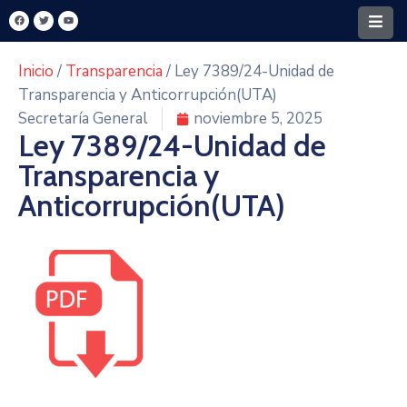
Inicio
/
Transparencia
/ Ley 7389/24-Unidad de
Home
Transparencia y Anticorrupción(UTA)
Secretaría General
noviembre 5, 2025
Santa
Ley 7389/24-Unidad de
Rita
Transparencia y
Intendencia
Anticorrupción(UTA)
FONACIDE
MECIP
Turismo
Y
Cultura
Transparencia