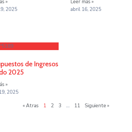
ás »
Leer más »
9, 2025
abril 16, 2025
Nº5189
puestos de Ingresos
odo 2025
ás »
19, 2025
« Atras
1
2
3
…
11
Siguiente »