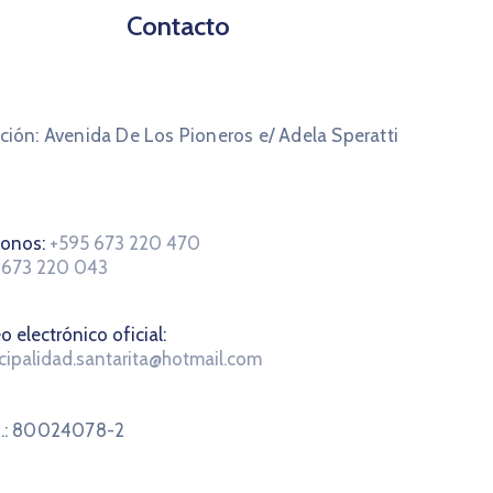
Contacto
ción: Avenida De Los Pioneros e/ Adela Speratti
fonos:
+595 673 220 470
 673 220 043
o electrónico oficial:
cipalidad.santarita@hotmail.com
C.: 80024078-2