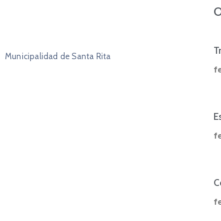
O
T
Municipalidad de Santa Rita
f
E
f
C
f