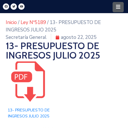
Inicio
/
Ley Nº5189
/ 13- PRESUPUESTO DE
Home
INGRESOS JULIO 2025
Secretaría General
agosto 22, 2025
Santa
13- PRESUPUESTO DE
Rita
INGRESOS JULIO 2025
Intendencia
FONACIDE
MECIP
Turismo
Y
Cultura
13- PRESUPUESTO DE
INGRESOS JULIO 2025
Transparencia