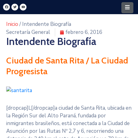
Inicio
/ Intendente Biografía
Home
Secretaría General
febrero 6, 2016
Intendente Biografía
Santa
Rita
Ciudad de Santa Rita / La Ciudad
Intendencia
Progresista
FONACIDE
MECIP
Turismo
[dropcap]L[/dropcap]a ciudad de Santa Rita, ubicada en
Y
la Región Sur del Alto Paraná, fundada por
Cultura
inmigrantes brasileños, está conectada a la Ciudad de
Asunción por las Rutas Nº 2,7 y 6, recorriendo una
Transparencia