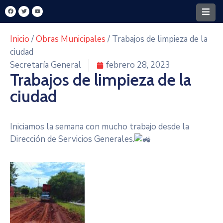
Inicio
/
Obras Municipales
/ Trabajos de limpieza de la
Home
ciudad
Secretaría General
febrero 28, 2023
Santa
Trabajos de limpieza de la
Rita
ciudad
Intendencia
FONACIDE
Iniciamos la semana con mucho trabajo desde la
Dirección de Servicios Generales.
MECIP
Turismo
Y
Cultura
Transparencia