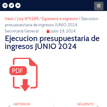
Inicio
/
Ley Nº5189
/
Egreseos e ingresos
/ Ejecucion
Home
presupuestaria de ingresos JUNIO 2024
Secretaría General
julio 19, 2024
Santa
Ejecucion presupuestaria de
Rita
ingresos JUNIO 2024
Intendencia
FONACIDE
MECIP
Turismo
Y
Cultura
Transparencia
ANTERIOR
SIGUIENTE