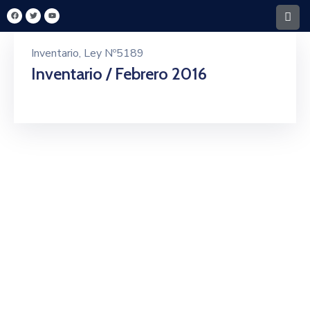
Inventario
‚
Ley Nº5189
Home
Inventario / Febrero 2016
Santa
Rita
Intendencia
FONACIDE
MECIP
Turismo
Y
Cultura
Transparencia